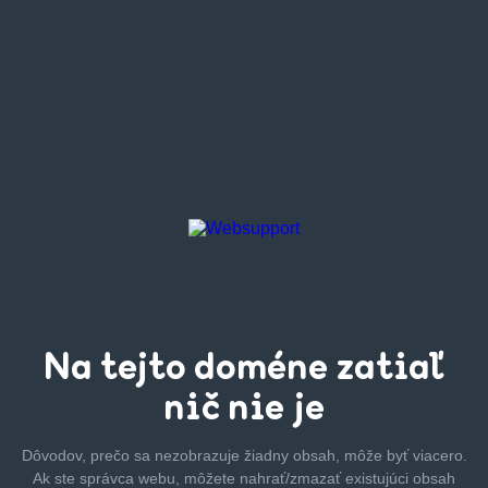
Na tejto
doméne zatiaľ
nič nie je
Dôvodov, prečo sa nezobrazuje žiadny obsah, môže byť
viacero.
Ak ste správca webu, môžete nahrať/zmazať
existujúci obsah